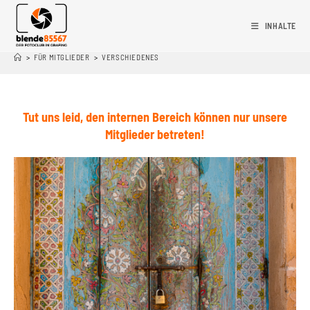
INHALTE
>
FÜR MITGLIEDER
>
VERSCHIEDENES
Tut uns leid, den internen Bereich können nur unsere
Mitglieder betreten!