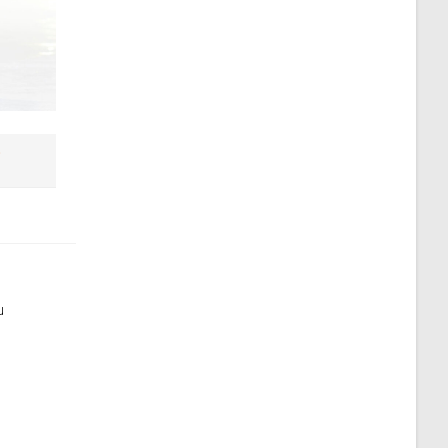
e
u
m